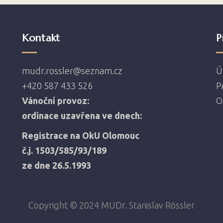
Kontakt
P
mudr.rossler@seznam.cz
Ú
+420 587 433 526
P
Vánoční provoz:
O
ordinace uzavřena ve dnech:
Registrace na OkU Olomouc
č.j. 1503/585/93/189
ze dne 26.5.1993
Copyright © 2024 MUDr. Stanislav Rössler