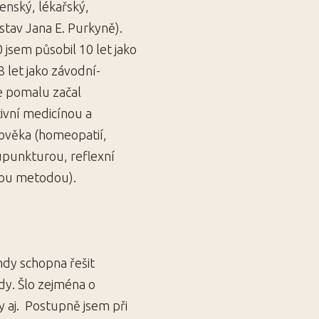
nský, lékařský,
tav Jana E. Purkyně).
 jsem působil 10 let jako
8 let jako závodní-
e pomalu začal
tivní medicínou a
ověka (homeopatií,
punkturou, reflexní
vovou metodou).
dy schopna řešit
dy. Šlo zejména o
y aj. Postupně jsem při