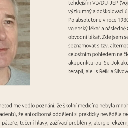
tehdejším VLVDU-JEP (Voje
výzkumný a doškolovací ús
Po absolutoriu v roce 1980
vojenský lékař a následně 
obvodní lékař. Zde jsem s
seznamovat s tzv. alterna
celostním pohledem na čl
akupunkturou, Su-Jok aku
terapií, ale i s Reiki a Sil
metod mě vedlo poznání, že školní medicína nebyla mnoh
cientů, že ani odborná oddělení si prakticky nevěděla ra
, páteře, točení hlavy, zažívací problémy, alergie, ekzém