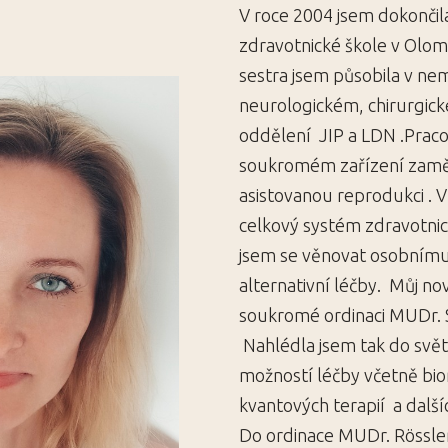
V roce 2004 jsem dokončil
zdravotnické škole v Olom
sestra jsem působila v ne
neurologickém, chirurgick
oddělení JIP a LDN .Praco
soukromém zařízení zamě
asistovanou reprodukci . 
celkový systém zdravotnic
jsem se věnovat osobnímu 
alternativní léčby. Můj no
soukromé ordinaci MUDr. S
Nahlédla jsem tak do svět
možností léčby včetně bio
kvantových terapií a další
Do ordinace MUDr. Rösslera