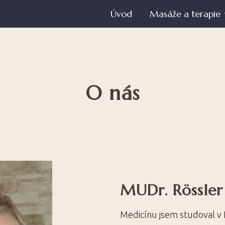
Úvod
Masáže a terapie
O nás
MUDr. Rössler 
Medicínu jsem studoval v 