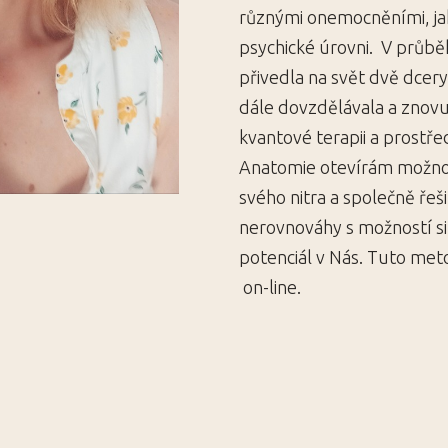
různými onemocněními, jak 
psychické úrovni. V průb
přivedla na svět dvě dcer
dále dovzdělávala a znovu
kvantové terapii a prostř
Anatomie otevírám možnos
svého nitra a společně ře
nerovnováhy s možností si
potenciál v Nás. Tuto me
on-line.