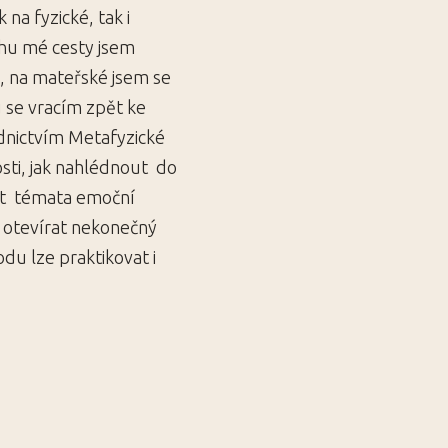
na fyzické, tak i
ěhu mé cesty jsem
y, na mateřské jsem se
 se vracím zpět ke
ednictvím Metafyzické
ti, jak nahlédnout do
šit témata emoční
 otevírat nekonečný
todu lze praktikovat i