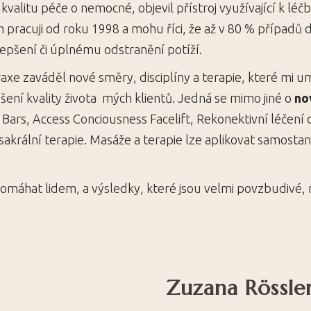
 kvalitu péče o nemocné, objevil přístroj využívající k léčb
m pracuji od roku 1998 a mohu říci, že až v 80 % případů
epšení či úplnému odstranění potíží.
xe zaváděl nové směry, disciplíny a terapie, které mi u
šení kvality života mých klientů. Jedná se mimo jiné o
no
 Bars, Access Conciousness Facelift, Rekonektivní léčení d
sakrální terapie. Masáže a terapie lze aplikovat samosta
pomáhat lidem, a výsledky, které jsou velmi povzbudivé
Zuzana Rössle