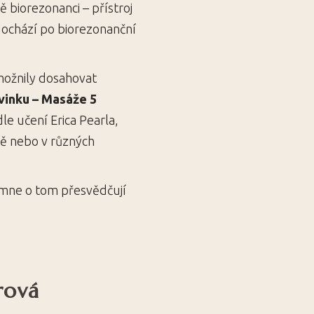
ě biorezonanci – přístroj
 dochází po biorezonanční
možnily dosahovat
vinku – Masáže 5
le učení Erica Pearla,
ně nebo v různých
, mne o tom přesvědčují
rová