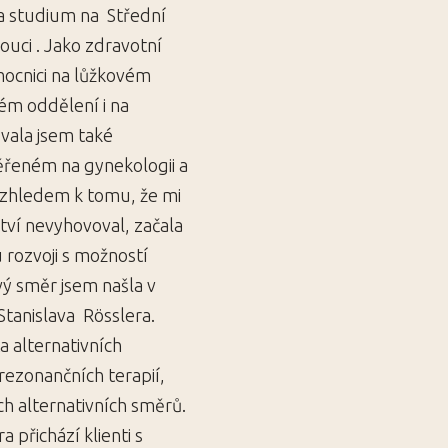
a studium na Střední
ouci . Jako zdravotní
mocnici na lůžkovém
ém oddělení i na
vala jsem také
řeném na gynekologii a
Vzhledem k tomu, že mi
tví nevyhovoval, začala
rozvoji s možností
vý směr jsem našla v
tanislava Rösslera.
a alternativních
rezonančních terapií,
ch alternativních směrů.
 přichází klienti s